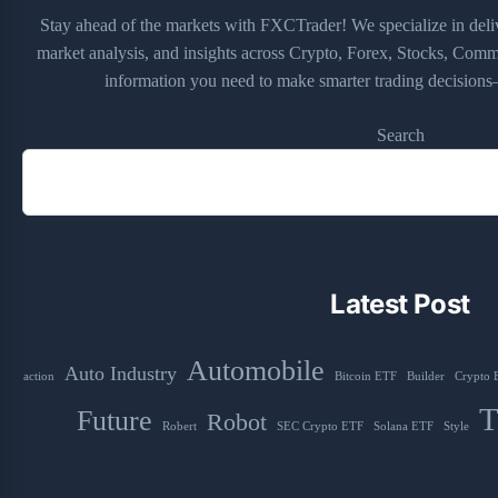
Stay ahead of the markets with FXCTrader! We specialize in deli
market analysis, and insights across Crypto, Forex, Stocks, Commo
information you need to make smarter trading decisions—
Search
Latest Post
Automobile
Auto Industry
action
Bitcoin ETF
Builder
Crypto 
T
Future
Robot
Robert
SEC Crypto ETF
Solana ETF
Style