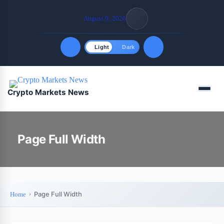
August 9, 2026
Light
Dark
Quick Links
Menu
Crypto Markets News
FOLLOW US
Page Full Width
Page Full Width
Home